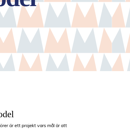
odel
rer är ett projekt vars mål är att