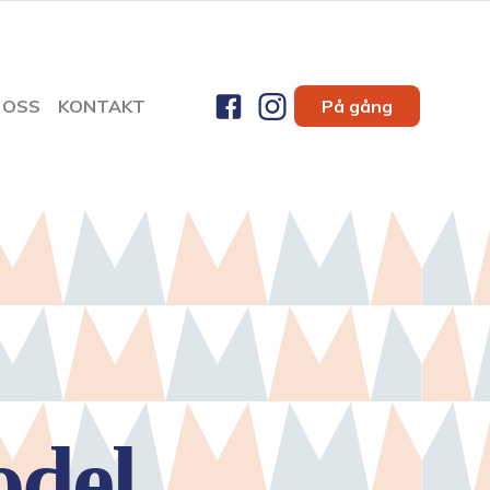
 OSS
KONTAKT
På gång
odel