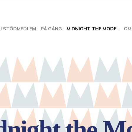
LI STÖDMEDLEM
PÅ GÅNG
MIDNIGHT THE MODEL
OM
night the M