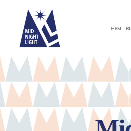
HEM
B
Mid